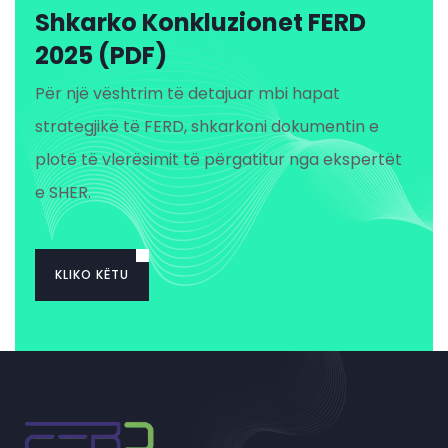
Shkarko Konkluzionet FERD
2025 (PDF)
Për një vështrim të detajuar mbi hapat
strategjikë të FERD, shkarkoni dokumentin e
plotë të vlerësimit të përgatitur nga ekspertët
e SHER.
KLIKO KËTU