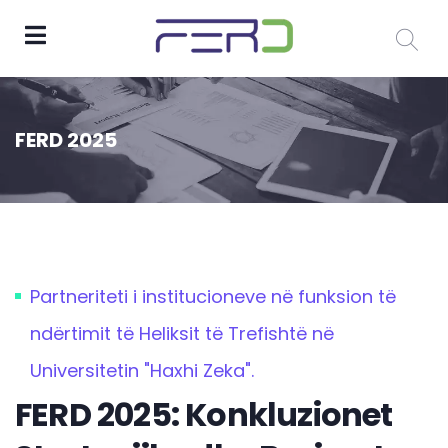
FERD 2025
Partneriteti i institucioneve në funksion të
ndërtimit të Heliksit të Trefishtë në
Universitetin "Haxhi Zeka".​
FERD 2025: Konkluzionet