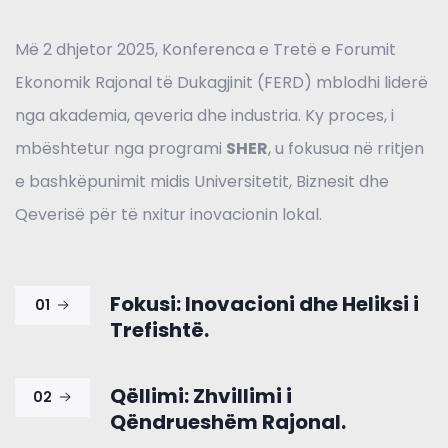
Më 2 dhjetor 2025, Konferenca e Tretë e Forumit
Ekonomik Rajonal të Dukagjinit (FERD) mblodhi liderë
nga akademia, qeveria dhe industria
.
Ky proces, i
mbështetur nga programi
SHER
, u fokusua në rritjen
e bashkëpunimit midis Universitetit, Biznesit dhe
Qeverisë për të nxitur inovacionin lokal
.
Fokusi: Inovacioni dhe Heliksi i
01
Trefishtë.
Qëllimi: Zhvillimi i
02
Qëndrueshëm Rajonal.