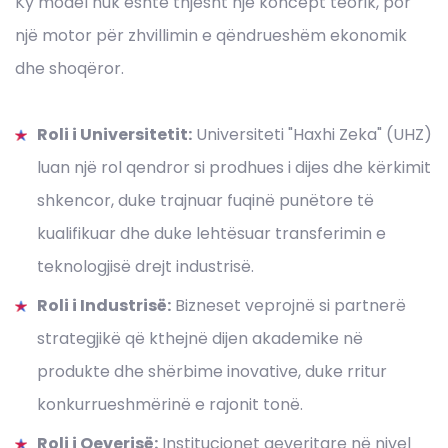
Ky model nuk është thjesht një koncept teorik, por
një motor për zhvillimin e qëndrueshëm ekonomik
dhe shoqëror
.
Roli i Universitetit:
Universiteti "Haxhi Zeka" (UHZ)
luan një rol qendror si prodhues i dijes dhe kërkimit
shkencor, duke trajnuar fuqinë punëtore të
kualifikuar dhe duke lehtësuar transferimin e
teknologjisë drejt industrisë
.
Roli i Industrisë:
Bizneset veprojnë si partnerë
strategjikë që kthejnë dijen akademike në
produkte dhe shërbime inovative, duke rritur
konkurrueshmërinë e rajonit tonë
.
Roli i Qeverisë:
Institucionet qeveritare në nivel