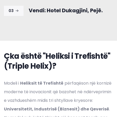
Vendi: Hotel Dukagjini, Pejë.
03
Çka është "Heliksi i Trefishtë"
(Triple Helix)?
Modeli i
Heliksit të Trefishtë
përfaqëson një kornizë
moderne të inovacionit që bazohet në ndërveprimin
e vazhdueshëm midis tri shtyllave kryesore:
Universitetit, Industrisë (Biznesit) dhe Qeverisë
.