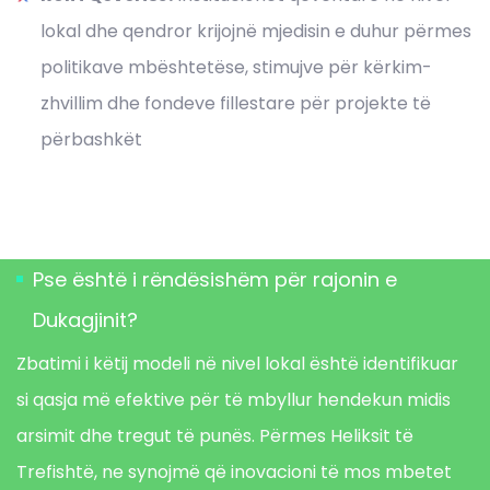
lokal dhe qendror krijojnë mjedisin e duhur përmes
politikave mbështetëse, stimujve për kërkim-
zhvillim dhe fondeve fillestare për projekte të
përbashkët
Pse është i rëndësishëm për rajonin e
Dukagjinit?
Zbatimi i këtij modeli në nivel lokal është identifikuar
si qasja më efektive për të mbyllur hendekun midis
arsimit dhe tregut të punës
.
Përmes Heliksit të
Trefishtë, ne synojmë që inovacioni të mos mbetet