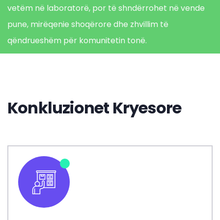
vetëm në laboratorë, por të shndërrohet në vende
pune, mirëqenie shoqërore dhe zhvillim të
qëndrueshëm për komunitetin tonë
.
Konkluzionet Kryesore