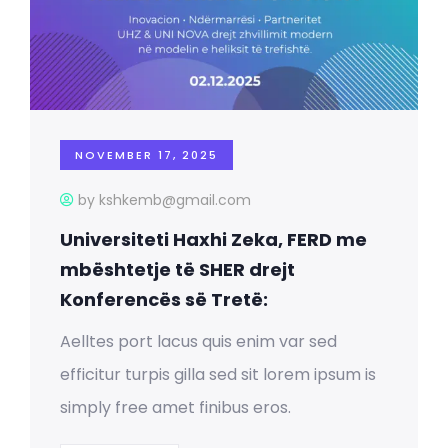
NOVEMBER 17, 2025
by kshkemb@gmail.com
Universiteti Haxhi Zeka, FERD me
mbështetje të SHER drejt
Konferencës së Tretë:
Aelltes port lacus quis enim var sed
efficitur turpis gilla sed sit lorem ipsum is
simply free amet finibus eros.